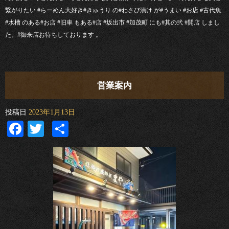
繋がりたい #らーめん大好き#きゅうり の#わさび漬け が#うまい #お店 #古代魚
#水槽 のある#お店 #旧車 もある#店 #坂出市 #加茂町 にも#其の弐 #開店 しまし
た。#御来店お待ちしております 。
営業案内
投稿日
2023年1月13日
Facebook
Twitter
共
有