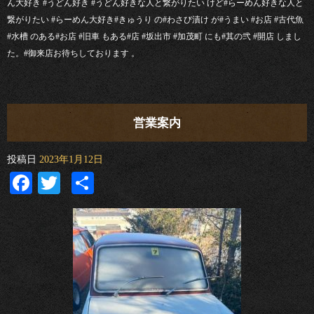
ん大好き #うどん好き #うどん好きな人と繋がりたい けど#らーめん好きな人と
繋がりたい #らーめん大好き#きゅうり の#わさび漬け が#うまい #お店 #古代魚
#水槽 のある#お店 #旧車 もある#店 #坂出市 #加茂町 にも#其の弐 #開店 しまし
た。#御来店お待ちしております 。
営業案内
投稿日
2023年1月12日
Facebook
Twitter
共
有