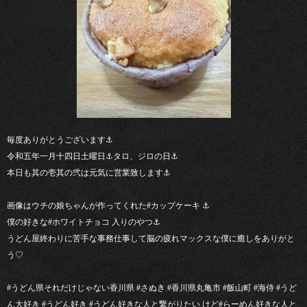
毎度ありがとうございます⚓︎
令和五年一月十四日土曜日⚓︎タロ、ジロの日⚓︎
本日も其の壱其の弐は元気に営業致します⚓︎
画像はウチの娘ちゃんが作ってくれた#カップケーキ ⚓︎
僕の好きな#ホワイトチョコ 入りのやつ⚓︎
うどん屋終わりに苦手な事務仕事して脳の疲れマックスな僕に癒しをありがと
う♡
#うどん県それだけじゃない香川県 #さぬき #香川県丸亀市 #飯山町 #海侍 #うど
ん大好き #うどん好き #うどん好きな人と繋がりたい けど#らーめん好きな人と