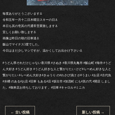
毎度ありがとうございます⚓︎
令和五年一月十二日木曜日スキーの日⚓︎
本日も其の壱其の弐通常営業致します⚓︎
宜しくお願い致します⚓︎
画像は昨日の朝の旧車達⚓︎
飯山でマイナス3度でした。
今日はまだ少しマシですが、温かくしてお出かけ下さい⚓︎
#うどん県それだけじゃない香川県 #さぬき #香川県丸亀市 #飯山町 #海侍 #うど
ん大好き #うどん好き #うどん好きな人と繋がりたい けど#らーめん好きな人と
繋がりたい #らーめん大好き#きゅうり の#わさび漬け が#うまい #お店 #古代魚
#水槽 のある#お店 #旧車 もある#店 #坂出市 #加茂町 にも#其の弐 #開店 しまし
た。#御来店お待ちしております 。#旧車 #キャロル #ミニカ
←
古い投稿
新しい投稿
→