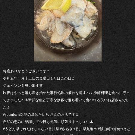
毎度ありがとうございます⚓︎
令和五年一月十三日の金曜日⚓︎たばこの日⚓︎
ジェイソンを思い出す笑
昨夜はやっと落ち着き始めた事務処理の疲れを癒すべく漁師料理を食べに行っ
てきました〜⚓︎新鮮な魚と丁寧な接客で落ち着いて食べれる良いお店さんでし
た⚓︎
#youtuber #塩飽の漁師たいち さんのお店です⚓︎
自然の恵みに感謝して今日も元気に頑張りまっしょい⚓︎
#うどん県それだけじゃない香川県 #さぬき #香川県丸亀市 #飯山町 #海侍 #うど