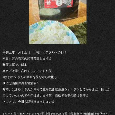
令和五年一月十五日 日曜日⚓︎アダルトの日⚓︎
本日も其の壱其の弐営業致します⚓︎
昨夜は家でご飯⚓︎
オカズは撮り忘れてしまいました笑
#はまゆう さんの動画を見ながら晩酌し、
〆には画像の海苔醤油飯⚓︎
昨年、はまゆうさんが高松で立ち飲み居酒屋をオープンしてからまだ一回しか
行けていないので今年は通います笑 高松で食事の際は是非⚓︎
さてさて、今日も頑張りまっしょい⚓︎
#うどん県それだけじゃない香川県 #さぬき #香川県丸亀市 #飯山町 #海侍 #うど