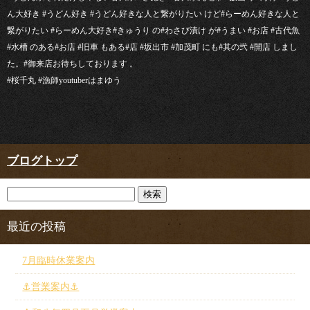
ん大好き #うどん好き #うどん好きな人と繋がりたい けど#らーめん好きな人と
繋がりたい #らーめん大好き#きゅうり の#わさび漬け が#うまい #お店 #古代魚
#水槽 のある#お店 #旧車 もある#店 #坂出市 #加茂町 にも#其の弐 #開店 しまし
た。#御来店お待ちしております 。
#桜千丸 #漁師youtuberはまゆう
ブログトップ
最近の投稿
7月臨時休業案内
⚓︎営業案内⚓︎