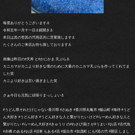
毎度ありがとうございます⚓︎
令和五年一月十一日⚓︎鏡開き⚓︎
本日は其の壱其の弐両店共に営業致します⚓︎
たくさんのご来店お待ち致しております⚓︎
画像は昨日の#天丼 と#かにかま 天ぷら⚓︎
カニカマがカニより好きな僕のために大量のカニカマ天ぷらを作ってくれてま
した笑
カニより好きは言い過ぎました笑
さぁ今日も元気に頑張りまっしょい⚓︎
#うどん県それだけじゃない香川県 #さぬき #香川県丸亀市 #飯山町 #海侍 #うど
ん大好き #うどん好き #うどん好きな人と繋がりたい けど#らーめん好きな人と
繋がりたい #らーめん大好き#きゅうり の#わさび漬け が#うまい #お店 #古代魚
#水槽 のある#お店 #旧車 もある#店 #坂出市 #加茂町 にも#其の弐 #開店 しまし