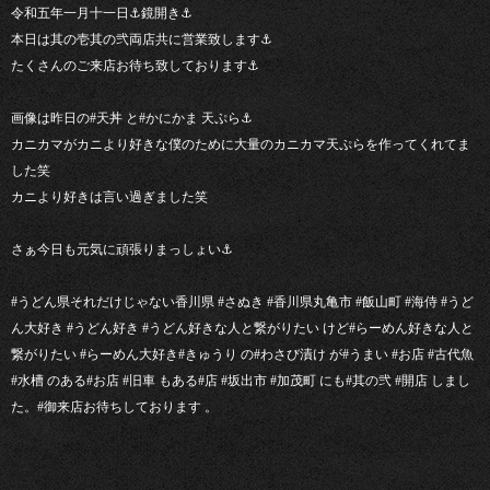
令和五年一月十一日⚓︎鏡開き⚓︎
本日は其の壱其の弐両店共に営業致します⚓︎
たくさんのご来店お待ち致しております⚓︎
画像は昨日の#天丼 と#かにかま 天ぷら⚓︎
カニカマがカニより好きな僕のために大量のカニカマ天ぷらを作ってくれてま
した笑
カニより好きは言い過ぎました笑
さぁ今日も元気に頑張りまっしょい⚓︎
#うどん県それだけじゃない香川県 #さぬき #香川県丸亀市 #飯山町 #海侍 #うど
ん大好き #うどん好き #うどん好きな人と繋がりたい けど#らーめん好きな人と
繋がりたい #らーめん大好き#きゅうり の#わさび漬け が#うまい #お店 #古代魚
#水槽 のある#お店 #旧車 もある#店 #坂出市 #加茂町 にも#其の弐 #開店 しまし
た。#御来店お待ちしております 。