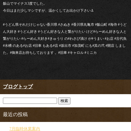
飯山でマイナス3度でした。
今日はまだ少しマシですが、温かくしてお出かけ下さい⚓︎
#うどん県それだけじゃない香川県 #さぬき #香川県丸亀市 #飯山町 #海侍 #うど
ん大好き #うどん好き #うどん好きな人と繋がりたい けど#らーめん好きな人と
繋がりたい #らーめん大好き#きゅうり の#わさび漬け が#うまい #お店 #古代魚
#水槽 のある#お店 #旧車 もある#店 #坂出市 #加茂町 にも#其の弐 #開店 しまし
た。#御来店お待ちしております 。#旧車 #キャロル #ミニカ
ブログトップ
最近の投稿
7月臨時休業案内