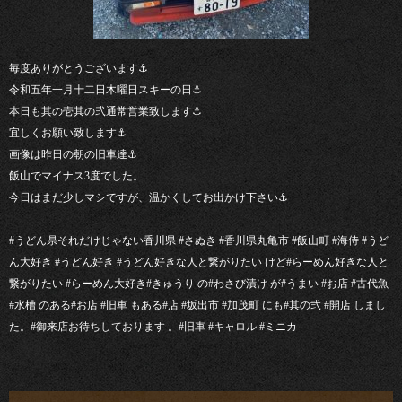
毎度ありがとうございます⚓︎
令和五年一月十二日木曜日スキーの日⚓︎
本日も其の壱其の弐通常営業致します⚓︎
宜しくお願い致します⚓︎
画像は昨日の朝の旧車達⚓︎
飯山でマイナス3度でした。
今日はまだ少しマシですが、温かくしてお出かけ下さい⚓︎
#うどん県それだけじゃない香川県 #さぬき #香川県丸亀市 #飯山町 #海侍 #うど
ん大好き #うどん好き #うどん好きな人と繋がりたい けど#らーめん好きな人と
繋がりたい #らーめん大好き#きゅうり の#わさび漬け が#うまい #お店 #古代魚
#水槽 のある#お店 #旧車 もある#店 #坂出市 #加茂町 にも#其の弐 #開店 しまし
た。#御来店お待ちしております 。#旧車 #キャロル #ミニカ