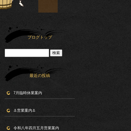
ブログトップ
最近の投稿
7月臨時休業案内
⚓︎営業案内⚓︎
令和八年四月五月営業案内