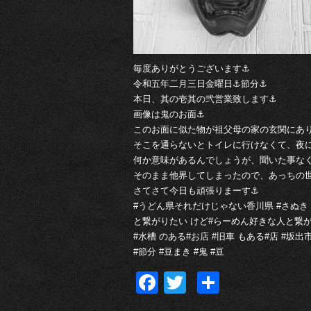
毎度ありがとうございます⚓︎
令和五年二月三日金曜日⚓︎節分⚓︎
本日、其の壱其の弐営業致します⚓︎
画像は鬼のお面⚓︎
このお面に似た物が祖父母の家の玄関にあ
そこを通らないとトイレに行けなくて、夜
何か意味があるんでしょうが、聞いた事な
そのまま他界してしまったので、あっちの
さてさて今日も頑張りまーす⚓︎
#うどん県それだけじゃない香川県 #さぬき 
と繋がりたい けど#らーめん好きな人と繋がり
#水槽 のある#お店 #旧車 もある#店 #坂
#節分 #豆まき #鬼 #豆
Facebook
Twitter
共
有