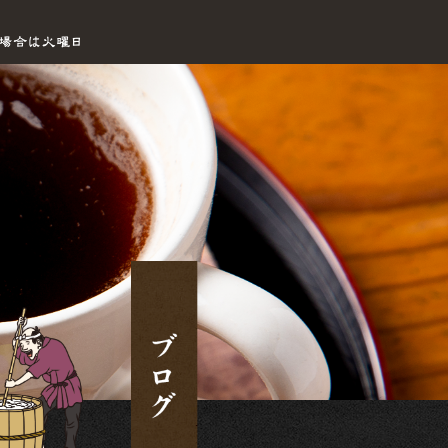
2023 2月 03|手打ちセルフうどん海侍