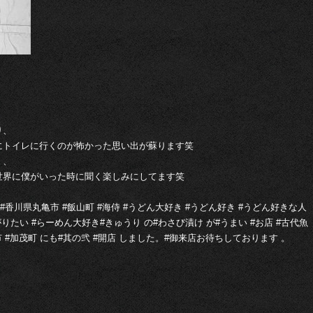
り、
にトイレに行くのが怖かった思い出が蘇ります笑
く、
世界に僕がいった時に聞く楽しみにしてます笑
#香川県丸亀市 #飯山町 #海侍 #うどん大好き #うどん好き #うどん好きな人
たい #らーめん大好き#きゅうり の#わさび漬け が#うまい #お店 #古代魚
出市 #加茂町 にも#其の弐 #開店 しました。#御来店お待ちしております 。