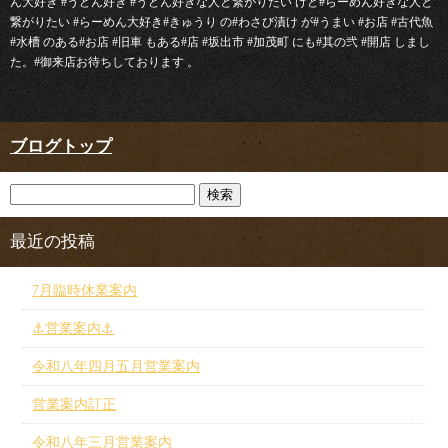
ん大好き #うどん好き #うどん好きな人と繋がりたい けど#らーめん好きな人と
繋がりたい #らーめん大好き#きゅうり の#わさび漬け が#うまい #お店 #古代魚
#水槽 のある#お店 #旧車 もある#店 #坂出市 #加茂町 にも#其の弐 #開店 しまし
た。#御来店お待ちしております 。
ブログトップ
最近の投稿
7月臨時休業案内
⚓︎営業案内⚓︎
令和八年四月五月営業案内
営業案内訂正
令和八年三月営業案内