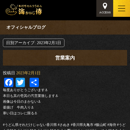
オフィシャルブログ
日別アーカイブ:
2023年2月1日
営業案内
投稿日
2023年2月1日
Facebook
Twitter
共
有
毎度ありがとうございます⚓︎
本日も其の壱其の弐営業致します⚓︎
画像は今日のまかない⚓︎
釜揚げ 牛肉入り⚓︎
寒い日はコレに限る⚓︎
#うどん県それだけじゃない香川県 #さぬき #香川県丸亀市 #飯山町 #海侍 #うど