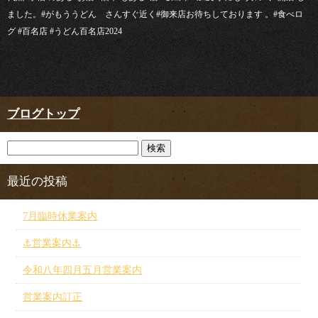
ました。#がもううどん さんすぐ近く#御来店お待ちしております 。#食べロ
グ #百名店 #うどん百名店2024
ブログトップ
最近の投稿
7月臨時休業案内
⚓︎営業案内⚓︎
令和八年四月五月営業案内
営業案内訂正