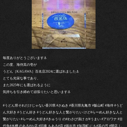
毎度ありがとうございます⚓︎
この度、海侍其の壱が
うどん［KAGAWA］百名店2024に選ばれました⚓︎
とても光栄な事であり、
また2025年にも選ばれるように
気持ちを引き締めて頑張りたいと思います⚓︎
#うどん県それだけじゃない香川県 #さぬき #香川県丸亀市 #飯山町 #海侍 #うど
ん大好き #うどん好き #うどん好きな人と繋がりたい けど#らーめん好きな人と
繋がりたい #らーめん大好き#きゅうり の#わさび漬け が#うまい #アロワナ #古
代魚#水槽 のある#お店 #旧車 もある#店 #坂出市 #加茂町 にも#其の弐 #開店 し