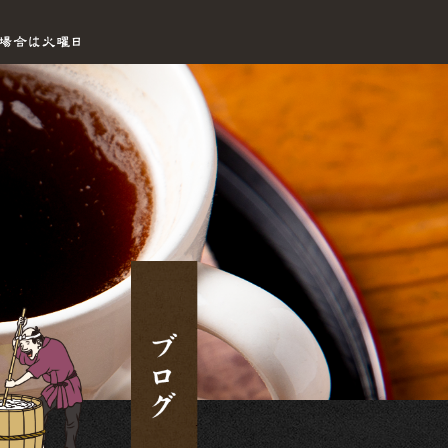
2018 4月 26|手打ちセルフうどん海侍