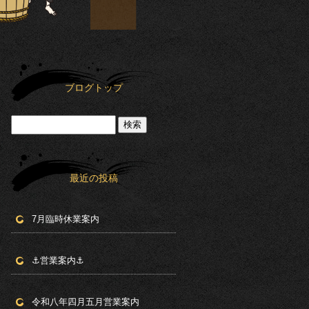
ブログトップ
最近の投稿
7月臨時休業案内
⚓︎営業案内⚓︎
令和八年四月五月営業案内