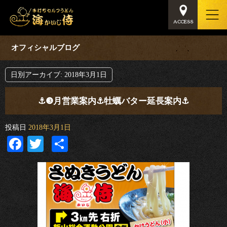
オフィシャルブログ
日別アーカイブ:
2018年3月1日
⚓︎❸月営業案内⚓︎牡蠣バター延長案内⚓︎
投稿日
2018年3月1日
Facebook
Twitter
共
有