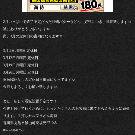
2月いっぱいで終了予定だった牡蠣バターうどん、好評につき、延長致します☺︎
誠にありがとうございます☺︎
尚、3月の定休日の案内になります☺︎
3月 5日月曜日 定休日
3月12日月曜日 定休日
3月19日月曜日 定休日
3月26日月曜日 定休日
振替臨休なしの定休日月曜日になってます☺︎
今月もよろしくお願い致します☺︎
また、新しく看板設置予定です！
今後も続けて行くために、もっとたくさんのお客様に来てもらえるよぅに頑張
ります。手打ちセルフうどん海侍
香川県丸亀市飯山町東坂元2710-5
0877-98-0753