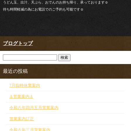
うどん玉、出汁、天ぷら、おでんのお持ち帰り、承っております☺︎
待ち時間軽減の為にお電話でのご予約も可能です☺︎
ブログトップ
最近の投稿
7月臨時休業案内
⚓︎営業案内⚓︎
令和八年四月五月営業案内
営業案内訂正
令和八年三月営業案内