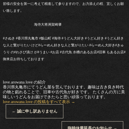
皆様の安全を第一に考えて精進して参りますので、お力添えの程、宜しくお願
い致します。
海侍大将洲賀崎肇
#さぬき #香川県丸亀市 #飯山町 #海侍 #うどん大好き #うどん好き #うどん好き
な人と繋がりたい けど#らーめん好きな人と繋がりたい #らーめん大好き#きゅ
うり の#わさび漬け が#うまい #お店 #古代魚 水槽のあるお店#旧車 もあるお店#
御来店お待ちしております
love.arowana.love の紹介
香川県丸亀市にてうどん屋を営んでおります。趣味は古き良き時代
の物と戯れることで、旧車や古代魚が好きです。 たくさんの方に美
味しいうどんをお届けできたらと思い頑張っております。
love.arowana.love の投稿をすべて表示
→
←
誠に申し訳ありません
臨時休業延長のお知らせ
→