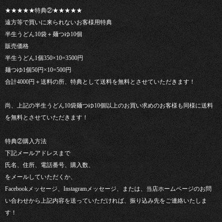
★★★★★特典②★★★★★
遠方等で買いに来られないお客様用特典
半生うどん10袋＋麺つゆ10個
販売価格
半生うどん1個350×10=3500円
麺つゆ1個50円×10=500円
合計4000円＋送料の所、特典として送料を無料とさせていただきます！
尚、上記の半生うどん10袋麺つゆ10個以上のお買い求めのお客様も同様に送料
を無料とさせていただきます！
特典②購入方法
下記メールアドレスまで
氏名、住所、電話番号、購入数、
をメールしていただくか、
Facebookメッセージ、Instagramメッセージ、または、当店ホームページのお問
い合わせから上記内容を送っていただければ、振り込み先をご連絡いたしま
す！