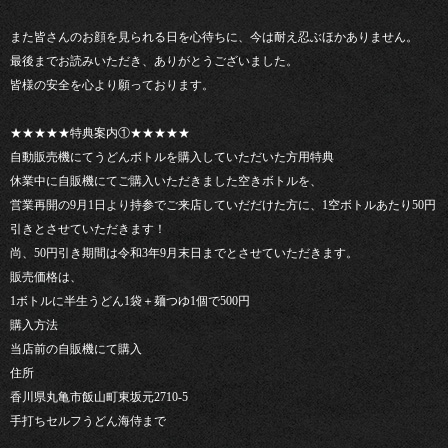
また皆さんのお顔を見られる日を心待ちに、今は耐え忍ぶほかありません。
最後までお読みいただき、ありがとうございました。
皆様の安全を心より願っております。
★★★★★特典案内①★★★★★
自動販売機にてうどんボトルを購入していただいた方用特典
休業中に自販機にてご購入いただきました空きボトルを、
営業再開の9月1日より持参でご来店していだだけた方に、1空ボトルあたり50円
引きとさせていただきます！
尚、50円引き期間は令和3年9月末日までとさせていただきます。
販売価格は、
1ボトルに半生うどん1袋＋麺つゆ1個で500円
購入方法
当店前の自販機にて購入
住所
香川県丸亀市飯山町東坂元2710-5
手打ちセルフうどん海侍まで