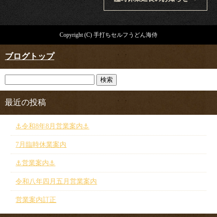
Copyright (C) 手打ちセルフうどん海侍
ブログトップ
最近の投稿
⚓︎令和8年8月営業案内⚓︎
7月臨時休業案内
⚓︎営業案内⚓︎
令和八年四月五月営業案内
営業案内訂正