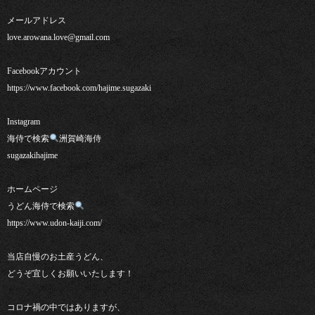
メールアドレス
love.arowana.love@gmail.com
Facebookアカウント
https://www.facebook.com/hajime.sugazaki
Instagram
海侍で検索
洲賀崎海侍
sugazakihajime
ホームページ
うどん海侍で検索
https://www.udon-kaiji.com/
当店自慢のお土産うどん、
どうぞ宜しくお願いいたします！
コロナ禍の中ではありますが、