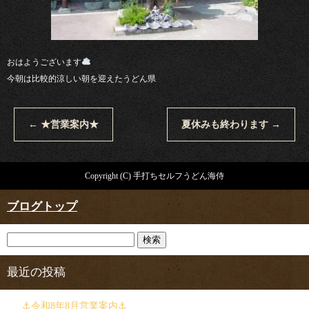
おはようございます
今朝は比較的涼しい朝を迎えたうどん県
←
★営業案内★
夏休みも終わります
→
Copyright (C) 手打ちセルフうどん海侍
ブログトップ
最近の投稿
⚓︎令和8年8月営業案内⚓︎