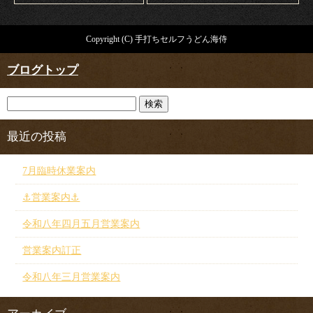
Copyright (C) 手打ちセルフうどん海侍
ブログトップ
最近の投稿
7月臨時休業案内
⚓︎営業案内⚓︎
令和八年四月五月営業案内
営業案内訂正
令和八年三月営業案内