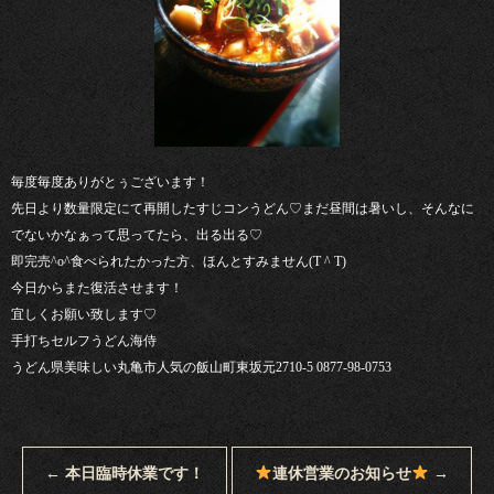
毎度毎度ありがとぅございます！
先日より数量限定にて再開したすじコンうどん♡まだ昼間は暑いし、そんなに
でないかなぁって思ってたら、出る出る♡
即完売^o^食べられたかった方、ほんとすみません(T ^ T)
今日からまた復活させます！
宜しくお願い致します♡
手打ちセルフうどん海侍
うどん県美味しい丸亀市人気の飯山町東坂元2710-5 0877-98-0753
←
本日臨時休業です！
連休営業のお知らせ
→