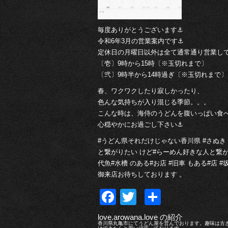
毎度ありがとうございます⚓︎
令和6年3月の営業案内です⚓︎
定休日の月曜日以外は全て通常通り営業し
〔壱〕9時から15時〔※玉切れまで〕
〔弐〕9時半から14時過ぎ〔※玉切れまで〕
春、ワクワクしたり寂しかったり、
色んな気持ちが入り混じる季節。。。
こんな時は、海侍のうどんを腹いっぱい食
心穏やかにお過ごし下さい⚓︎
#うどん県それだけじゃない香川県 #さぬき 
と繋がりたい けど#らーめん好きな人と繋がり
代魚#水槽 のある#お店 #旧車 もある#店 
御来店お待ちしております 。
Facebook
Twitter
共
有
love.arowana.love の紹介
香川県丸亀市にてうどん屋を営んでおります。趣味は古