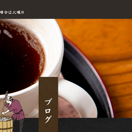
営業案内|手打ちセルフうどん海侍