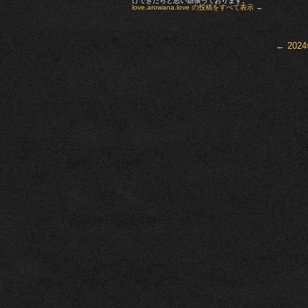
けできたらと思い頑張っております。
love.arowana.love の投稿をすべて表示
→
←
202