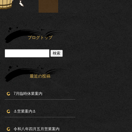
ブログトップ
最近の投稿
7月臨時休業案内
⚓︎営業案内⚓︎
令和八年四月五月営業案内