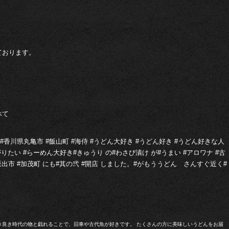
ております。
べて
#香川県丸亀市 #飯山町 #海侍 #うどん大好き #うどん好き #うどん好きな人
たい #らーめん大好き#きゅうり の#わさび漬け が#うまい #アロワナ #古
#坂出市 #加茂町 にも#其の弐 #開店 しました。#がもううどん さんすぐ近く#
き良き時代の物と戯れることで、旧車や古代魚が好きです。 たくさんの方に美味しいうどんをお届