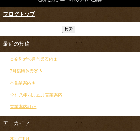
Copyright (C) 手打ちセルフうどん海侍
ブログトップ
最近の投稿
⚓︎令和8年8月営業案内⚓︎
7月臨時休業案内
⚓︎営業案内⚓︎
令和八年四月五月営業案内
営業案内訂正
アーカイブ
2026年8月