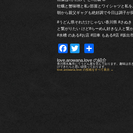
牡蠣と蟹味噌と私♪部屋とワイシャツと私
朝から親父ギャグも絶好調で今日は調子が良
#うどん県それだけじゃない香川県 #さぬき 
と繋がりたい けど#らーめん好きな人と繋がり
#水槽 のある#お店 #旧車 もある#店 #坂
Facebook
Twitter
共
有
love.arowana.love の紹介
香川県丸亀市にてうどん屋を営んでおります。趣味は古
けできたらと思い頑張っております。
love.arowana.love の投稿をすべて表示
→