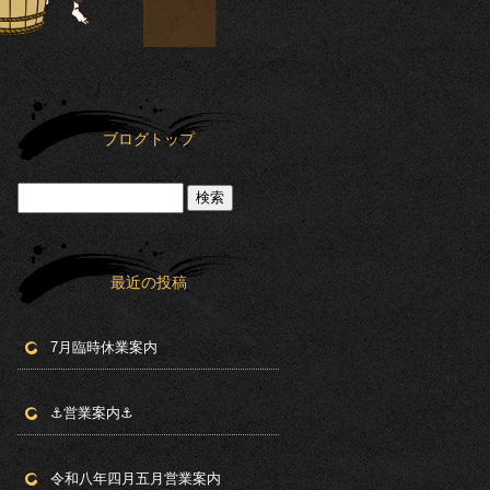
ブログトップ
最近の投稿
7月臨時休業案内
⚓︎営業案内⚓︎
令和八年四月五月営業案内