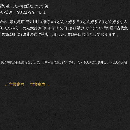
を思い出したのは僕だけです笑
い笑さーがんばろかーい⚓︎
#香川県丸亀市 #飯山町 #海侍 #うどん大好き #うどん好き #うどん好きな人
たい #らーめん大好き#きゅうり の#わさび漬け が#うまい #お店 #古代魚
出市 #加茂町 にも#其の弐 #開店 しました。#御来店お待ちしております 。
き良き時代の物と戯れることで、旧車や古代魚が好きです。 たくさんの方に美味しいうどんをお届
←
営業案内
営業案内
→