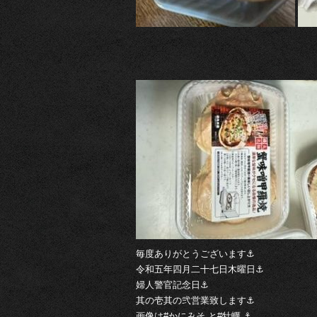
毎度ありがとうございます⚓︎
令和五年四月二十七日木曜日⚓︎
婦人警官記念日⚓︎
其の壱其の弐営業致します⚓︎
画像は#かにみそ と#牡蠣 ⚓︎