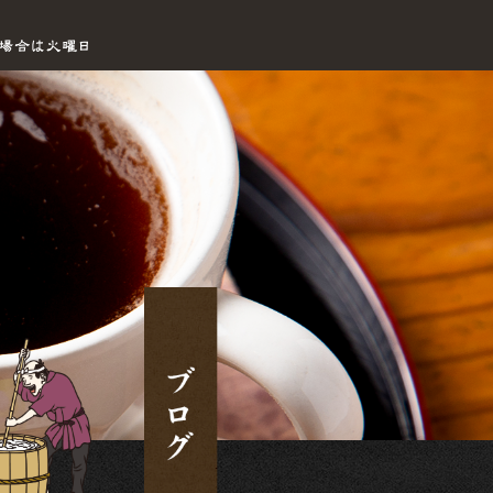
営業案内|手打ちセルフうどん海侍