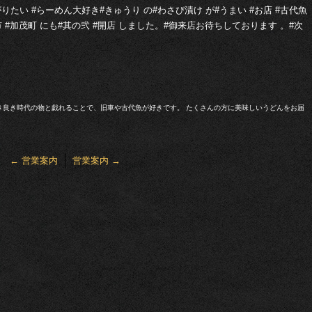
たい #らーめん大好き#きゅうり の#わさび漬け が#うまい #お店 #古代魚
出市 #加茂町 にも#其の弐 #開店 しました。#御来店お待ちしております 。#次
き良き時代の物と戯れることで、旧車や古代魚が好きです。 たくさんの方に美味しいうどんをお届
←
営業案内
営業案内
→