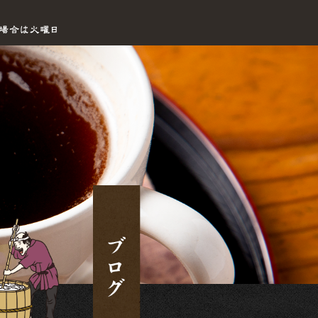
営業案内|手打ちセルフうどん海侍