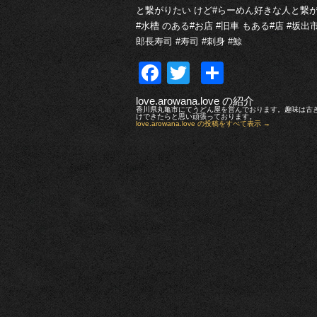
と繋がりたい けど#らーめん好きな人と繋がり
#水槽 のある#お店 #旧車 もある#店 #坂
郎長寿司 #寿司 #刺身 #鯨
Facebook
Twitter
共
有
love.arowana.love の紹介
香川県丸亀市にてうどん屋を営んでおります。趣味は古
けできたらと思い頑張っております。
love.arowana.love の投稿をすべて表示
→