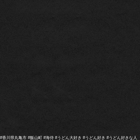
#香川県丸亀市 #飯山町 #海侍 #うどん大好き #うどん好き #うどん好きな人