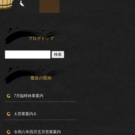
ブログトップ
最近の投稿
7月臨時休業案内
⚓︎営業案内⚓︎
令和八年四月五月営業案内