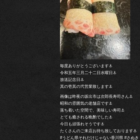
毎度ありがとうございます⚓︎
令和五年三月二十二日水曜日⚓︎
放送記念日⚓︎
其の壱其の弐営業致します⚓︎
画像は昨夜の坂出市は次郎長寿司さん⚓︎
昭和の雰囲気の老舗店です⚓︎
落ち着いた空間で、美味しい寿司⚓︎
とても癒される晩酌でした⚓︎
今日も頑張れそうです⚓︎
たくさんのご来店お待ち致しております⚓︎
#うどん県それだけじゃない香川県 #さぬき 