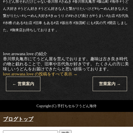
#うどん県それだけじゃない香川県 #さぬき #香川県丸亀市 #飯山町 #海侍 #うど
ん大好き #うどん好き #うどん好きな人と繋がりたい けど#らーめん好きな人と
繋がりたい #らーめん大好き#きゅうり の#わさび漬け が#うまい #お店 #古代魚
#水槽 のある#お店 #旧車 もある#店 #坂出市 #加茂町 にも#其の弐 #開店 しまし
た。#御来店お待ちしております 。
love.arowana.love の紹介
香川県丸亀市にてうどん屋を営んでおります。趣味は古き良き時代
の物と戯れることで、旧車や古代魚が好きです。 たくさんの方に美
味しいうどんをお届けできたらと思い頑張っております。
love.arowana.love の投稿をすべて表示
→
←
営業案内
営業案内
→
Copyright (C) 手打ちセルフうどん海侍
ブログトップ