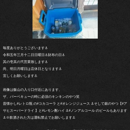
毎度ありがとうございます⚓︎
令和五年三月十二日日曜日⚓︎財布の日⚓︎
其の壱其の弐営業致します⚓︎
尚、明日月曜日は店休日となります⚓︎
宜しくお願いします⚓︎
画像は飯山の入り口付近にあります、
ザ、バーベキューの時に必須のキンキンのやつ笑
昔懐かし#レトロ瓶 の#コカコーラ と#オレンジジュース ⚓︎そして銀のやつ【#ア
サヒスーパードライ 】と#レモン酎ハイ ⚓︎#ノンアルコール のビールもあります
⚓︎※飲酒された方は運転禁止でお願いします⚓︎