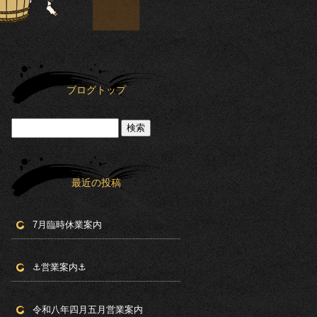
ブログトップ
最近の投稿
7月臨時休業案内
⚓︎営業案内⚓︎
令和八年四月五月営業案内