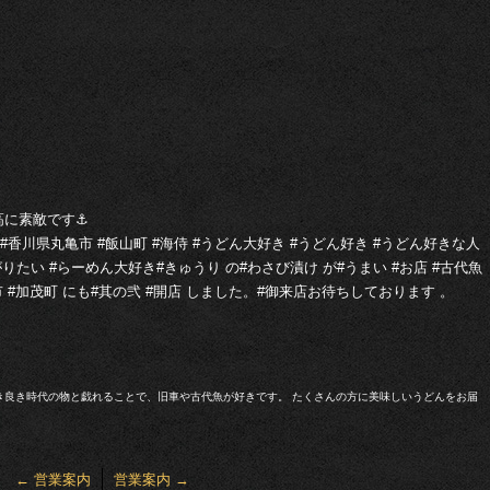
に素敵です⚓︎
#香川県丸亀市 #飯山町 #海侍 #うどん大好き #うどん好き #うどん好きな人
たい #らーめん大好き#きゅうり の#わさび漬け が#うまい #お店 #古代魚
出市 #加茂町 にも#其の弐 #開店 しました。#御来店お待ちしております 。
き良き時代の物と戯れることで、旧車や古代魚が好きです。 たくさんの方に美味しいうどんをお届
←
営業案内
営業案内
→