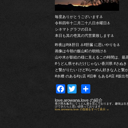
毎度ありがとうございます⚓︎
令和四年十二月二十八日水曜日⚓︎
シネマトグラフの日⚓︎
本日も其の壱其の弐営業致します⚓︎
昨夜は#休肝日 ⚓︎#肝臓 に思いやりを⚓︎
画像は今朝の飯山町の朝焼け⚓︎
山や木が影絵の様に見えるこの時間は、最高
#うどん県それだけじゃない香川県 #さぬき 
と繋がりたい けど#らーめん好きな人と繋がり
#水槽 のある#お店 #旧車 もある#店 #坂
Facebook
Twitter
共
有
love.arowana.love の紹介
香川県丸亀市にてうどん屋を営んでおります。趣味は古
けできたらと思い頑張っております。
love.arowana.love の投稿をすべて表示
→