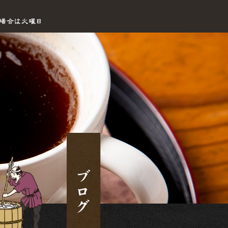
営業案内|手打ちセルフうどん海侍